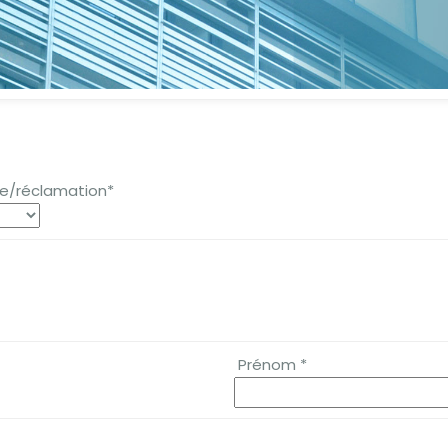
de/réclamation*
Prénom *